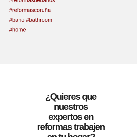
#reformasdebaños
#reformascoruña
#baño #bathroom
#home
¿Quieres que
nuestros
expertos en
reformas trabajen
en tu hogar?