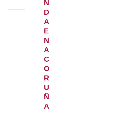
N
D
A
E
N
A
C
O
R
U
Ñ
A