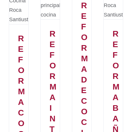
R
E
F
R
R
O
R
E
E
R
E
F
F
M
F
O
O
A
O
R
R
D
R
M
M
E
M
A
A
C
A
I
B
O
C
N
A
C
O
T
Ñ