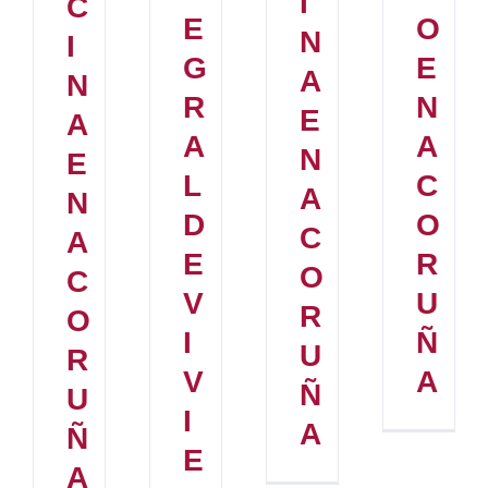
I
C
E
O
N
I
G
E
A
N
R
N
E
A
A
A
N
E
L
C
A
N
D
O
C
A
E
R
O
C
V
U
R
O
I
Ñ
U
R
V
A
Ñ
U
I
A
Ñ
E
A