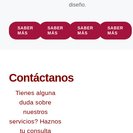
diseño.
SABER
SABER
SABER
SABER
MÁS
MÁS
MÁS
MÁS
Contáctanos
Tienes alguna
duda sobre
nuestros
servicios? Haznos
tu consulta