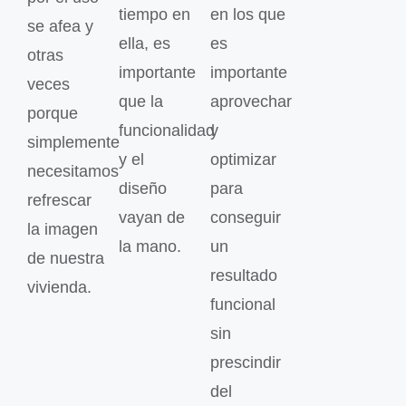
tiempo en
en los que
se afea y
ella, es
es
otras
importante
importante
veces
que la
aprovechar
porque
funcionalidad
y
simplemente
y el
optimizar
necesitamos
diseño
para
refrescar
vayan de
conseguir
la imagen
la mano.
un
de nuestra
resultado
vivienda.
funcional
sin
prescindir
del