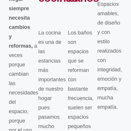
Espacios
siempre
amables,
necesita
de diseño
cambios
y con
La cocina
Los baños
y
estilo
es una de
son
reformas,
a
realizados
las
espacios
veces
con
estancias
que se
porque
integridad,
más
reforman
cambian
emoción y
importantes
con
las
empatía,
de nuestro
bastante
necesidades
mucha
hogar
frecuencia,
del
empatía.
pues
suelen ser
espacio,
pasamos
espacios
porque
mucho
pequeños
por el uso