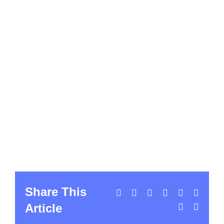
Share This
Facebook
X
LinkedIn
WhatsApp
Tumblr
Pintere
Article
Vk
Email