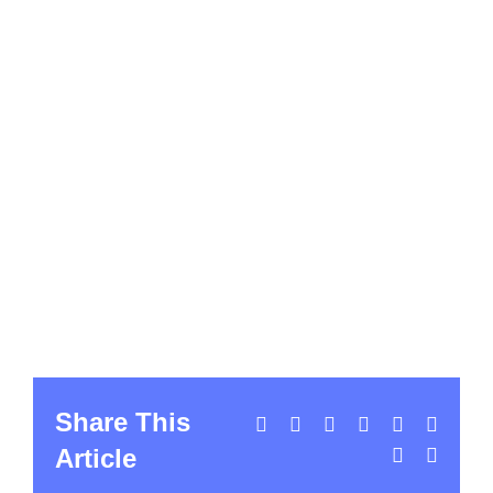
Share This
Facebook
X
LinkedIn
WhatsApp
Tumblr
Pintere
Article
Vk
Email