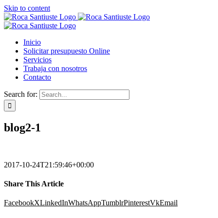
Skip to content
Inicio
Solicitar presupuesto Online
Servicios
Trabaja con nosotros
Contacto
Search for:
blog2-1
2017-10-24T21:59:46+00:00
Share This Article
Facebook
X
LinkedIn
WhatsApp
Tumblr
Pinterest
Vk
Email