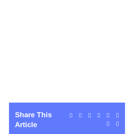
Share This
Facebook
X
LinkedIn
WhatsApp
Tumblr
Pintere
Article
Vk
Email